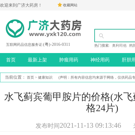
欢迎来到广济大药房！
收藏网站
(粤)-2016-0311
互联网药品信息服务证:
热门搜索:
奥利司他
鸦
首页
最新上架
肿瘤用药
神经用药
肝胆
当前位置：
首页
>
健康知识
(声明：所有内容信息均来源于网络，仅供药品
水飞蓟宾葡甲胺片的价格(水
格24片)
2021-11-13 09:13:46
发布时间
来