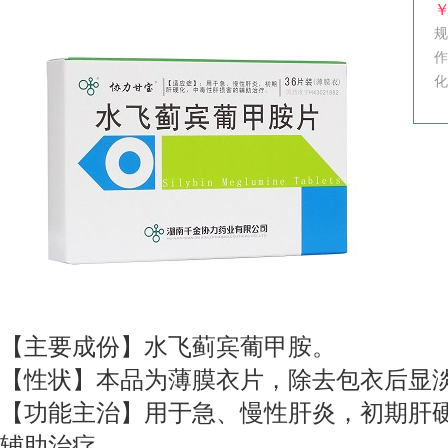
￥
规
化
【主要成份】水飞蓟宾葡甲胺。
【性状】本品为薄膜衣片，除去包衣后显
【功能主治】用于急、慢性肝炎，初期肝
辅助治疗。