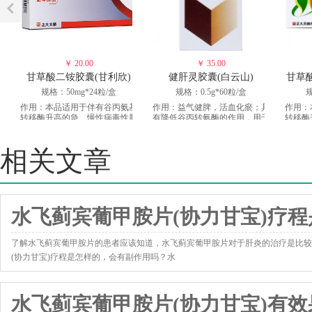
￥ 20.00
￥ 35.00
甘草酸二铵胶囊(甘利欣)
健肝灵胶囊(白云山)
甘草
规格：50mg*24粒/盒
规格：0.5g*60粒/盒
规
作用：本品适用于伴有谷丙氨基
作用：益气健脾，活血化瘀；具
作用：
转移酶升高的急、慢性病毒性肝
有降低谷丙转氨酶的作用，用于
转移酶
炎的治疗。
急性、迁延性、慢性肝炎。
相关文章
水飞蓟宾葡甲胺片(协力甘宝)疗
了解水飞蓟宾葡甲胺片的患者应该知道，水飞蓟宾葡甲胺片对于肝炎的治疗是比较
(协力甘宝)疗程是怎样的，会有副作用吗？水
http://www.yxk120.com/news/3817.html
水飞蓟宾葡甲胺片(协力甘宝)有