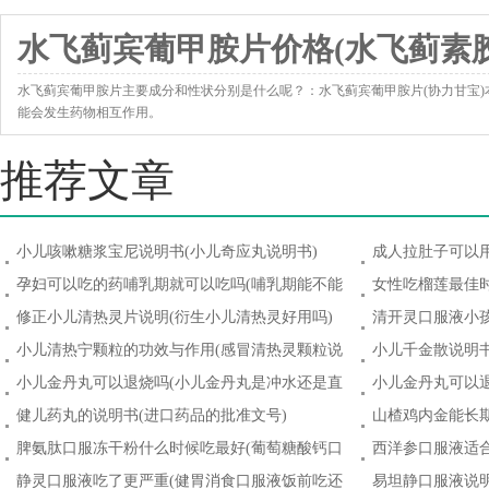
水飞蓟宾葡甲胺片价格(水飞蓟素胶
水飞蓟宾葡甲胺片主要成分和性状分别是什么呢？：水飞蓟宾葡甲胺片(协力甘宝
能会发生药物相互作用。
http://www.yxk120.com/news/8341.html
推荐文章
小儿咳嗽糖浆宝尼说明书(小儿奇应丸说明书)
成人拉肚子可以
随便用)
孕妇可以吃的药哺乳期就可以吃吗(哺乳期能不能
女性吃榴莲最佳时
吃小儿氨酚黄那敏颗粒)
修正小儿清热灵片说明(衍生小儿清热灵好用吗)
清开灵口服液小孩
小儿清热宁颗粒的功效与作用(感冒清热灵颗粒说
小儿千金散说明书
明书)
小儿金丹丸可以退烧吗(小儿金丹丸是冲水还是直
小儿金丹丸可以退
接吃)
健儿药丸的说明书(进口药品的批准文号)
山楂鸡内金能长
吗)
脾氨肽口服冻干粉什么时候吃最好(葡萄糖酸钙口
西洋参口服液适合
服液什么时候吃最好)
静灵口服液吃了更严重(健胃消食口服液饭前吃还
易坦静口服液说