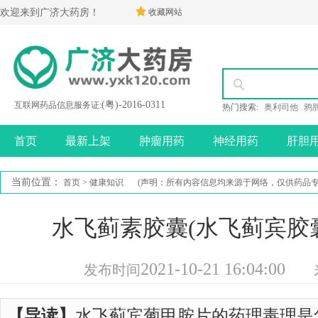
欢迎来到广济大药房！
收藏网站
(粤)-2016-0311
互联网药品信息服务证:
热门搜索:
奥利司他
鸦
首页
最新上架
肿瘤用药
神经用药
肝胆
当前位置：
首页
>
健康知识
(声明：所有内容信息均来源于网络，仅供药品
水飞蓟素胶囊(水飞蓟宾胶
2021-10-21 16:04:00
发布时间
来
【导读】
水飞蓟宾葡甲胺片的药理毒理是