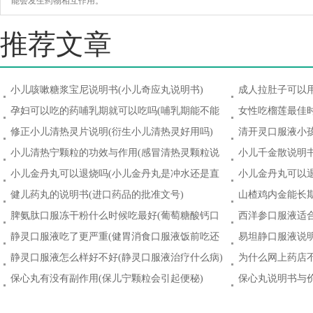
能会发生药物相互作用。
http://www.yxk120.com/news/8341.html
推荐文章
小儿咳嗽糖浆宝尼说明书(小儿奇应丸说明书)
成人拉肚子可以
随便用)
孕妇可以吃的药哺乳期就可以吃吗(哺乳期能不能
女性吃榴莲最佳时
吃小儿氨酚黄那敏颗粒)
修正小儿清热灵片说明(衍生小儿清热灵好用吗)
清开灵口服液小孩
小儿清热宁颗粒的功效与作用(感冒清热灵颗粒说
小儿千金散说明书
明书)
小儿金丹丸可以退烧吗(小儿金丹丸是冲水还是直
小儿金丹丸可以退
接吃)
健儿药丸的说明书(进口药品的批准文号)
山楂鸡内金能长
吗)
脾氨肽口服冻干粉什么时候吃最好(葡萄糖酸钙口
西洋参口服液适合
服液什么时候吃最好)
静灵口服液吃了更严重(健胃消食口服液饭前吃还
易坦静口服液说
是饭后吃)
停)
静灵口服液怎么样好不好(静灵口服液治疗什么病)
为什么网上药店不
买)
保心丸有没有副作用(保儿宁颗粒会引起便秘)
保心丸说明书与价