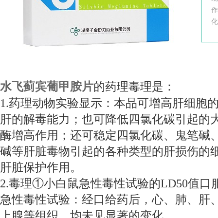
化
水飞蓟宾葡甲胺片
的药理毒理是：
1.药理动物实验显示：本品可增高肝细胞
肝的解毒能力；也可降低四氯化碳引起的大
酶增高作用；还可稳定四氯化碳、鬼笔碱
碱等肝脏毒物引起的各种类型的肝损伤的
肝脏保护作用。
2.毒理①小白鼠急性毒性试验的LD50值
急性毒性试验：经口给药后，心、肺、肝
上腺等组织，均未见显著的变化。