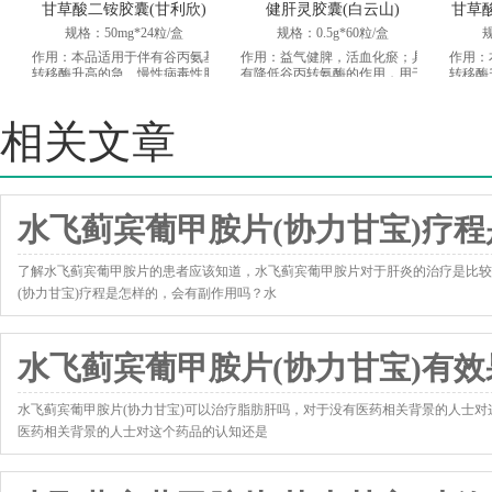
甘草酸二铵胶囊(甘利欣)
健肝灵胶囊(白云山)
甘草
规格：50mg*24粒/盒
规格：0.5g*60粒/盒
规
作用：本品适用于伴有谷丙氨基
作用：益气健脾，活血化瘀；具
作用：
转移酶升高的急、慢性病毒性肝
有降低谷丙转氨酶的作用，用于
转移酶
炎的治疗。
急性、迁延性、慢性肝炎。
相关文章
水飞蓟宾葡甲胺片(协力甘宝)疗
了解水飞蓟宾葡甲胺片的患者应该知道，水飞蓟宾葡甲胺片对于肝炎的治疗是比较
(协力甘宝)疗程是怎样的，会有副作用吗？水
http://www.yxk120.com/news/3817.html
水飞蓟宾葡甲胺片(协力甘宝)有
水飞蓟宾葡甲胺片(协力甘宝)可以治疗脂肪肝吗，对于没有医药相关背景的人士对
医药相关背景的人士对这个药品的认知还是
http://www.yxk120.com/news/3818.html